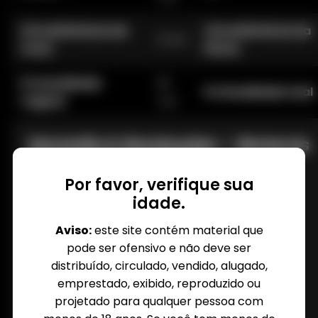
Circunferência da
Circunferência da
0 cm
Coxa
Perna
Profundidade
18
Profundidade Anal
Vaginal
cm
Garantia & Devoluções — Bonecas
Sexuais de Qualidade
Por favor, verifique sua
idade.
Aviso:
este site contém material que
pode ser ofensivo e não deve ser
FDA & CE Approved
distribuído, circulado, vendido, alugado,
emprestado, exibido, reproduzido ou
Certified Safety and Quality
projetado para qualquer pessoa com